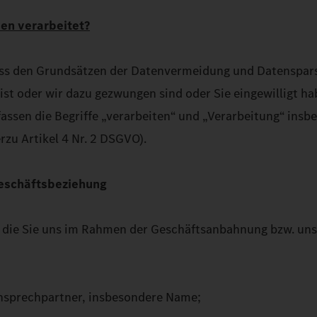
en verarbeitet?
s den Grundsätzen der Datenvermeidung und Datensparsam
st oder wir dazu gezwungen sind oder Sie eingewilligt ha
fassen die Begriffe „verarbeiten“ und „Verarbeitung“ ins
zu Artikel 4 Nr. 2 DSGVO).
eschäftsbeziehung
 die Sie uns im Rahmen der Geschäftsanbahnung bzw. unse
nsprechpartner, insbesondere Name;