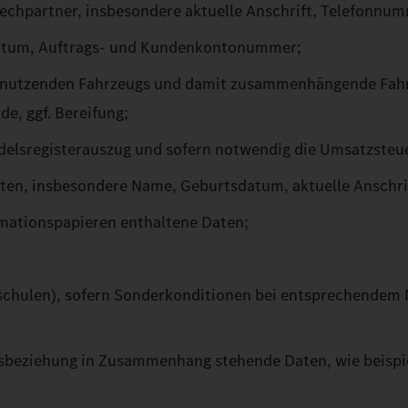
echpartner, insbesondere aktuelle Anschrift, Telefonnu
sdatum, Auftrags- und Kundenkontonummer;
 nutzenden Fahrzeugs und damit zusammenhängende Fahr
e, ggf. Bereifung;
ndelsregisterauszug und sofern notwendig die Umsatzste
ten, insbesondere Name, Geburtsdatum, aktuelle Anschri
imationspapieren enthaltene Daten;
rschulen), sofern Sonderkonditionen bei entsprechendem
häftsbeziehung in Zusammenhang stehende Daten, wie beis