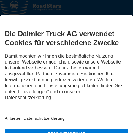
FOLLOW THE ROADSTARS.
Tausche jetzt Erfahrungen mit anderen Truckerinnen und
Truckern aus.
Steig ein
LANGUAGE
DE
FR
IT
Impressum
Rechtliche Hinweise